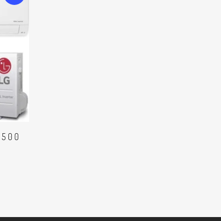
RITO
3500